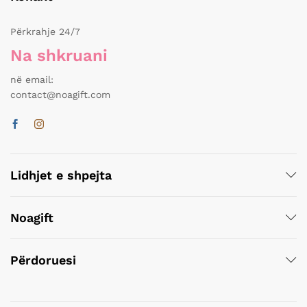
Përkrahje 24/7
Na shkruani
në email:
contact@noagift.com
Lidhjet e shpejta
Noagift
Përdoruesi