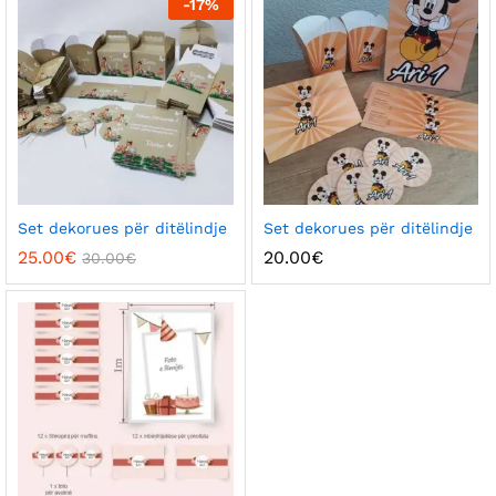
-
17
%
Set dekorues për ditëlindje
Set dekorues për ditëlindje
25.00
€
20.00
€
30.00
€