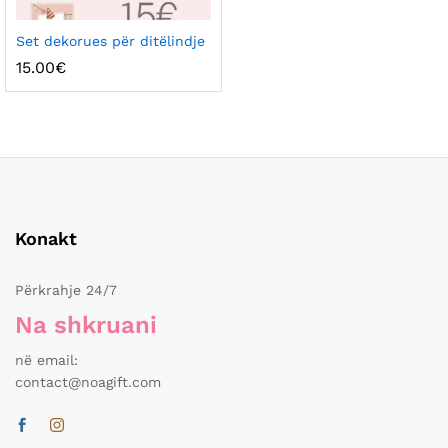
Set dekorues për ditëlindje
15.00
€
Konakt
Përkrahje 24/7
Na shkruani
në email:
contact@noagift.com