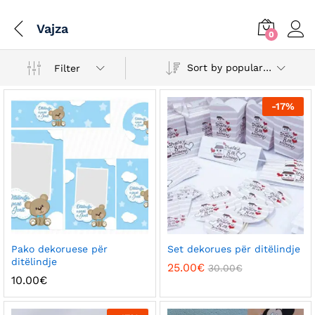
Vajza
0
Sort by popularity
Filter
-
17
%
Pako dekoruese për
Set dekorues për ditëlindje
ditëlindje
25.00
€
30.00
€
x
10.00
€
ce
ce