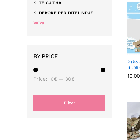
TË GJITHA
DEKORE PËR DITËLINDJE
Vajza
BY PRICE
Pako 
ditëli
10.00
10.00
Min
Max
Price:
10€
—
30€
price
price
Filter