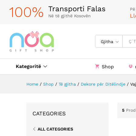
100%
Transporti Falas
Pë
Ll
Në të gjithë Kosovën
Gjitha
Kategoritë
Shop
Home
/
Shop
/
Të gjitha
/
Dekore për Ditëlindje
/
Va
5
Prod
CATEGORIES
ALL CATEGORIES