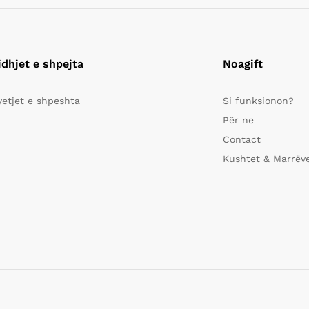
idhjet e shpejta
Noagift
yetjet e shpeshta
Si funksionon?
Për ne
Contact
Kushtet & Marrëv