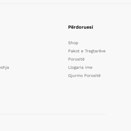
Përdoruesi
Shop
Pakot e Tregtarëve
Porositë
eshja
Llogaria ime
Gjurmo Porositë