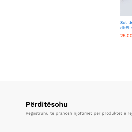
Set d
ditëli
25.0
25.0
Përditësohu
Regjistruhu të pranosh njoftimet për produktet e re