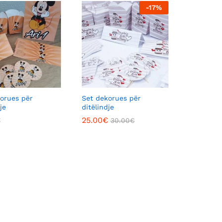
-
17
%
orues për
Set dekorues për
je
ditëlindje
€
€
25.00
25.00
€
€
30.00
30.00
€
€