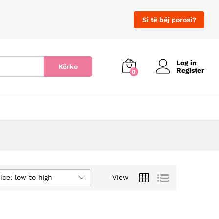
Si të bëj porosi?
Log in
Kërko
Register
0
ice: low to high
View