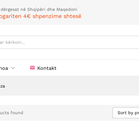
 dërgesat në Shqipëri dhe Maqedoni
ogariten 4€ shpenzime shtesë
noa
Kontakt
jza
Sort by pr
ucts found