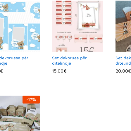
dekoruese për
Set dekorues për
Set dek
ndje
ditëlindje
ditëlind
€
€
15.00
15.00
€
€
20.00
20.00
-
17
%