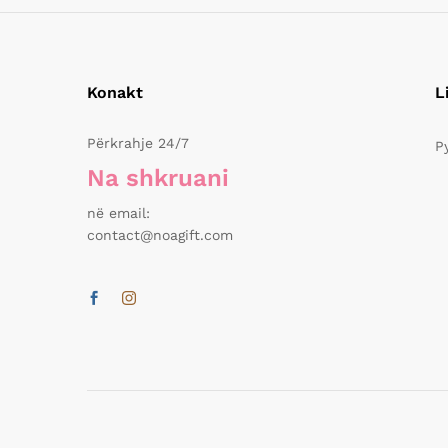
Konakt
L
Përkrahje 24/7
P
Na shkruani
në email:
contact@noagift.com